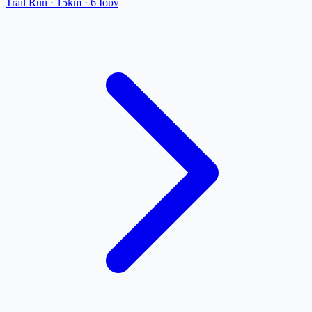
Trail Run
· 15km
·
6 Ιουν