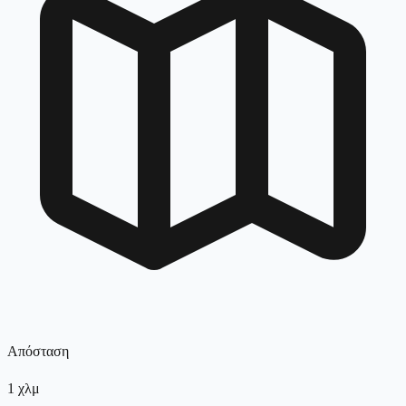
Απόσταση
1
χλμ