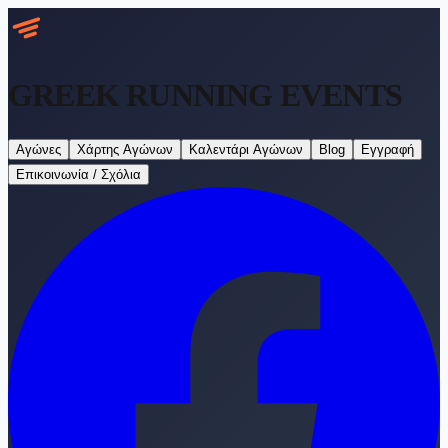
GREEK RUNNING
EVENTS
Αγώνες
Χάρτης Αγώνων
Καλεντάρι Αγώνων
Blog
Εγγραφή
Επικοινωνία / Σχόλια