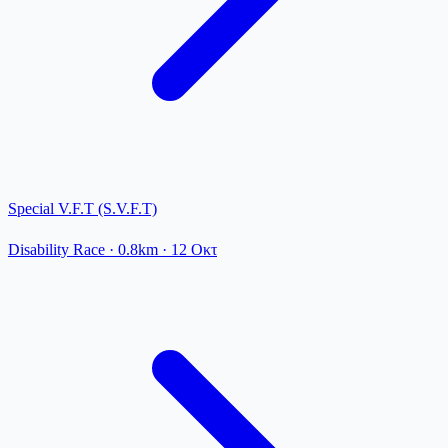
Special V.F.T (S.V.F.T)
Disability Race
· 0.8km
·
12 Οκτ