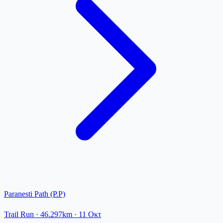
Paranesti Path (P.P)
Trail Run
· 46.297km
·
11 Οκτ