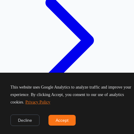
This website uses Google Analytics to analyze traffic and improve your
experience. By clicking Accept, you consent to our use of analytics
cookies.
Privacy Policy
©
2026
Greek Running Events. All rights reserved.
Decline
Accept
Privacy Policy