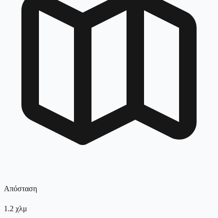
Απόσταση
1.2
χλμ