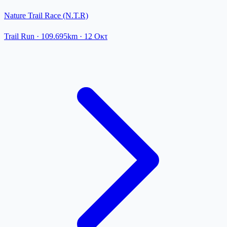
Nature Trail Race (N.T.R)
Trail Run
· 109.695km
·
12 Οκτ