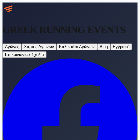
GREEK RUNNING
EVENTS
Αγώνες
Χάρτης Αγώνων
Καλεντάρι Αγώνων
Blog
Εγγραφή
Επικοινωνία / Σχόλια