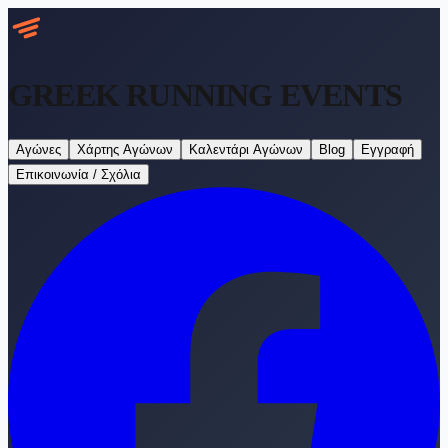
GREEK RUNNING
EVENTS
Αγώνες
Χάρτης Αγώνων
Καλεντάρι Αγώνων
Blog
Εγγραφή
Επικοινωνία / Σχόλια