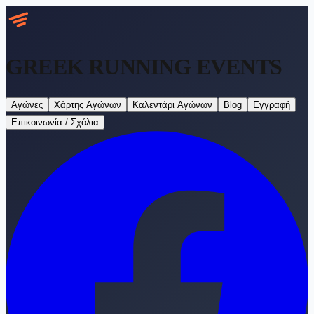
GREEK RUNNING
EVENTS
Αγώνες
Χάρτης Αγώνων
Καλεντάρι Αγώνων
Blog
Εγγραφή
Επικοινωνία / Σχόλια