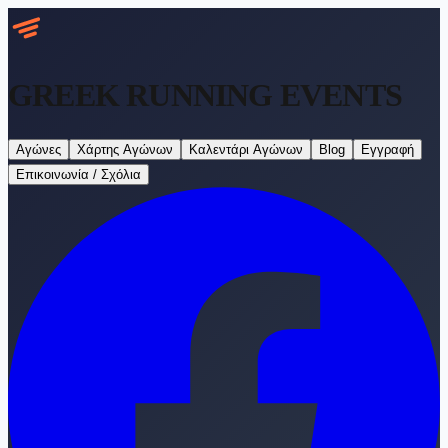
GREEK RUNNING
EVENTS
Αγώνες
Χάρτης Αγώνων
Καλεντάρι Αγώνων
Blog
Εγγραφή
Επικοινωνία / Σχόλια