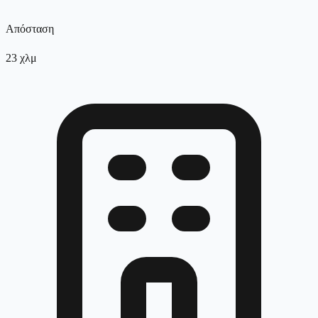
Απόσταση
23
χλμ