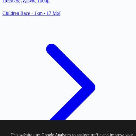
Παιδικός Αγώνας 1000μ
Children Race
· 1km
·
17 Μαΐ
This website uses Google Analytics to analyze traffic and improve your