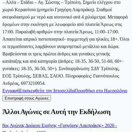
– Αλέα – Στάδιο – Αγ. Σώστης – Τρίπολη. Σημείο ελέγχου στο
χωριό Κερασίτσα (μνημείο Γρηγόρη Λαμπράκη). Σταθμοί
ανεφοδιασμού με νερό και ισοτονικό ανά 4 χιλιόμετρα. Μεταφορά
δρομέων στην εκκίνηση με λεωφορείο από πλατεία Άρεως στις
17:00. Παραλαβή αριθμών στην πλατεία Άρεως, 11:00–17:00.
Απαιτείται ιατρικό πιστοποιητικό· συμμετοχή για ηλικίες 18+. Όλοι
οι τερματίσαντες λαμβάνουν αναμνηστικό μετάλλιο και δώρα.
Βραβεύονται οι τρεις πρώτοι άνδρες και γυναίκες γενικής
κατάταξης και ανά κατηγορία (άνδρες: 18-35, 36-50, 51-60, 60+·
γυναίκες: 18-35, 36-50, 50+). Συνδιοργάνωση: ΣΔΥ Τρίπολης,
ΕΟΣ Τρίπολης, ΣΕΒΑΣ, ΣΑΟΟ. Πληροφορίες: Γιαννόπουλος
Ανδρέας, 6973210954.
Εγγραφή
Επισκεφθείτε την Ιστοσελίδα
Προσθήκη στο Ημερολόγιο
Επιστροφή στους Αγώνες
Άλλοι Αγώνες σε Αυτή την Εκδήλωση
8ος Αγώνας Δρόμου Ειρήνης «Γρηγόρης Λαμπράκης» 2026 -