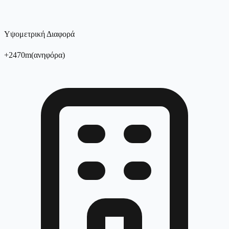
Υψομετρική Διαφορά
+
2470
m
(
ανηφόρα
)