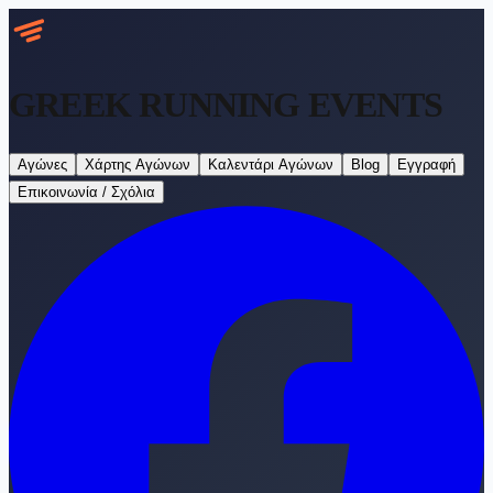
GREEK RUNNING
EVENTS
Αγώνες
Χάρτης Αγώνων
Καλεντάρι Αγώνων
Blog
Εγγραφή
Επικοινωνία / Σχόλια