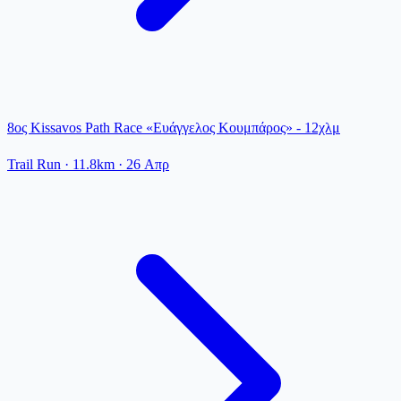
8ος Kissavos Path Race «Ευάγγελος Κουμπάρος» - 12χλμ
Trail Run
· 11.8km
·
26 Απρ