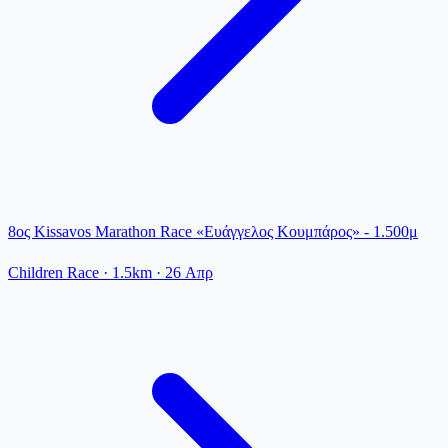
8ος Kissavos Marathon Race «Ευάγγελος Κουμπάρος» - 1.500μ
Children Race
· 1.5km
·
26 Απρ