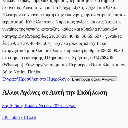
Καλών Νερών, παραλιακός δρόμος, τερματισμός στο σημείο
εκκίνησης. Διανομή νερού στα 2,5χλμ, 4χλμ, 7,5χλμ και 9χλμ.
Ηλεκτρονική χρονομέτρηση στην εκκίνηση, την αναστροφή και τον
τερματισμό. Κύπελλα στους 3 πρώτους άνδρες και στις 3 πρώτες
γυναίκες της γενικής κατάταξης, καθώς και κύπελλα ηλικιακών
κατηγοριών (άνδρες: έως 29, 30-39, 40-49, 50-59, 60+ - γυναίκες:
έως 29, 30-39, 40-49, 50+). Τεχνικό μπλουζάκι dry-fit και
αναμνηστικό μετάλλιο σε όλους. Παραλαβή αριθμών 08:30-09:30
στο σημείο εκκίνησης. Πληροφορίες: Χρήστος, 6974768496
(Whatsapp). Συνδιοργάνωση με την Περιφέρεια Θεσσαλίας και τον
Δήμο Νοτίου Πηλίου.
Εγγραφή
Προσθήκη στο Ημερολόγιο
Επιστροφή στους Αγώνες
Άλλοι Αγώνες σε Αυτή την Εκδήλωση
8ος Δρόμος Καλών Νερών 2026 - 5 χλμ
5K
· 5km
·
13 Σεπ