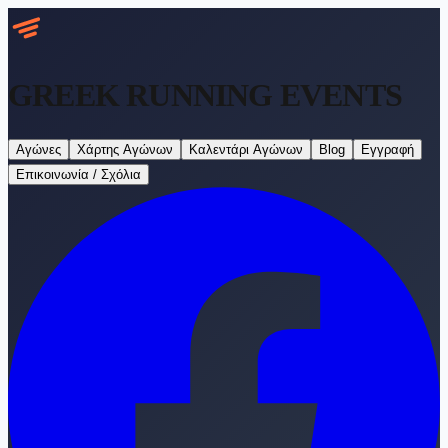
GREEK RUNNING
EVENTS
Αγώνες
Χάρτης Αγώνων
Καλεντάρι Αγώνων
Blog
Εγγραφή
Επικοινωνία / Σχόλια