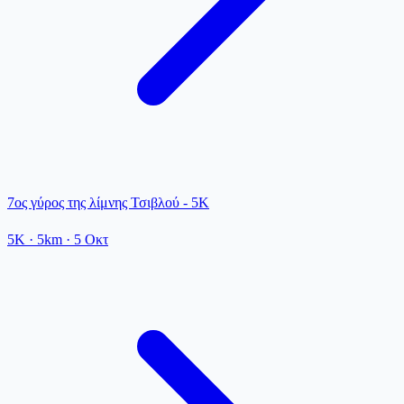
7ος γύρος της λίμνης Τσιβλού - 5K
5K
· 5km
·
5 Οκτ