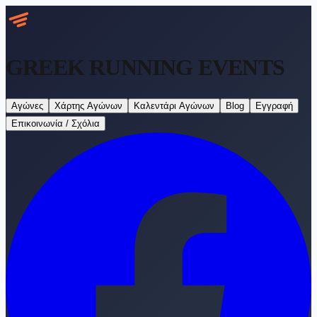
GREEK RUNNING
EVENTS
Αγώνες
Χάρτης Αγώνων
Καλεντάρι Αγώνων
Blog
Εγγραφή
Επικοινωνία / Σχόλια