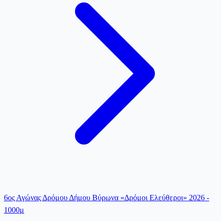
6ος Αγώνας Δρόμου Δήμου Βύρωνα «Δρόμοι Ελεύθεροι» 2026 -
1000μ