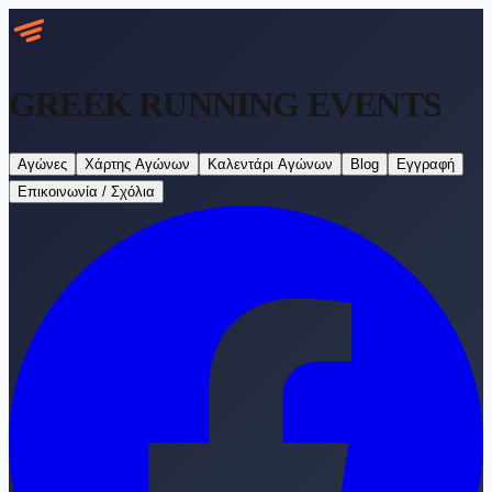
GREEK RUNNING
EVENTS
Αγώνες
Χάρτης Αγώνων
Καλεντάρι Αγώνων
Blog
Εγγραφή
Επικοινωνία / Σχόλια