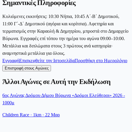
Σημαντικές Πληροφορίες
Κυλιόμενες εκκινήσεις: 10:30 Νήπια, 10:45 Α΄-Β΄ Δημοτικού,
11:00 Γ΄-Δ΄ Δημοτικού (αγόρια και κορίτσια). Αφετηρία και
τερματισμός στην Καραολή & Δημητρίου, μπροστά στο Δημαρχείο
Βύρωνα. Εγγραφές επί τόπου την ημέρα του αγώνα 09:00–10:00.
Μετάλλια και διπλώματα στους 3 πρώτους ανά κατηγορία·
αναμνηστικά μετάλλια για όλους.
Εγγραφή
Επισκεφθείτε την Ιστοσελίδα
Προσθήκη στο Ημερολόγιο
Επιστροφή στους Αγώνες
Άλλοι Αγώνες σε Αυτή την Εκδήλωση
6ος Αγώνας Δρόμου Δήμου Βύρωνα «Δρόμοι Ελεύθεροι» 2026 -
1000μ
Children Race
· 1km
·
22 Μαρ