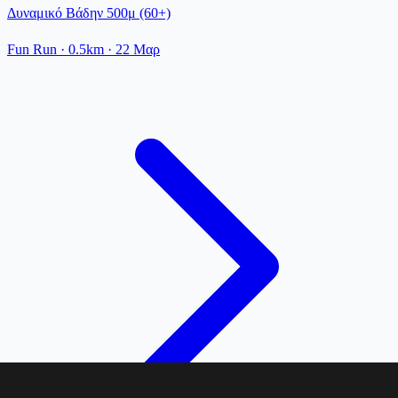
Δυναμικό Βάδην 500μ (60+)
Fun Run
· 0.5km
·
22 Μαρ