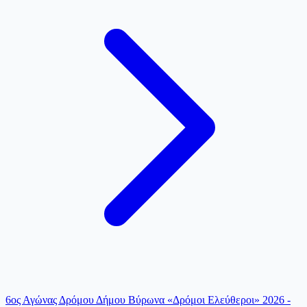
6ος Αγώνας Δρόμου Δήμου Βύρωνα «Δρόμοι Ελεύθεροι» 2026 -