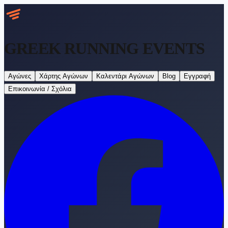
GREEK RUNNING
EVENTS
Αγώνες
Χάρτης Αγώνων
Καλεντάρι Αγώνων
Blog
Εγγραφή
Επικοινωνία / Σχόλια