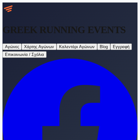
GREEK RUNNING
EVENTS
Αγώνες
Χάρτης Αγώνων
Καλεντάρι Αγώνων
Blog
Εγγραφή
Επικοινωνία / Σχόλια