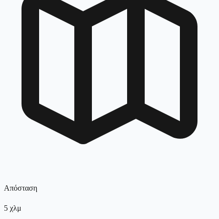
Απόσταση
5
χλμ