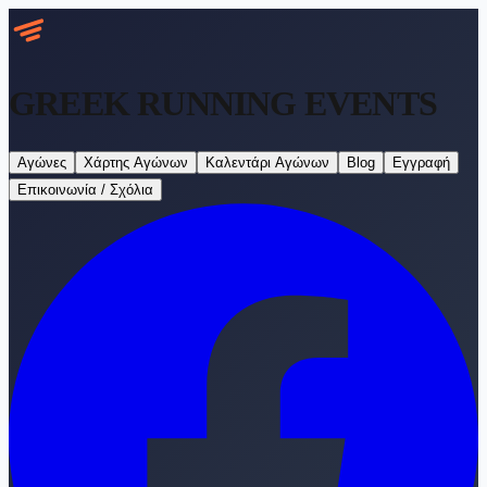
GREEK RUNNING
EVENTS
Αγώνες
Χάρτης Αγώνων
Καλεντάρι Αγώνων
Blog
Εγγραφή
Επικοινωνία / Σχόλια