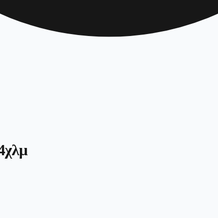
14χλμ