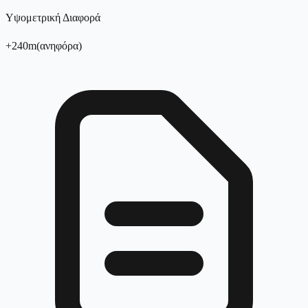
Υψομετρική Διαφορά
+
240
m
(
ανηφόρα
)