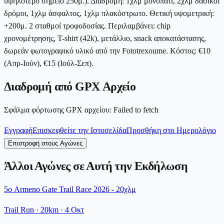
υψηλότερο σημείο 250μ.). Διαδρομή: 1χλμ μονοπάτι, 2χλμ δασικοί
δρόμοι, 1χλμ άσφαλτος, 1χλμ πλακόστρωτο. Θετική υψομετρική:
+200μ. 2 σταθμοί τροφοδοσίας. Περιλαμβάνει: chip
χρονομέτρησης, T-shirt (42k), μετάλλιο, snack αποκατάστασης,
δωρεάν φωτογραφικό υλικό από την Fototrexoume. Κόστος: €10
(Απρ-Ιούν), €15 (Ιούλ-Σεπ).
Διαδρομή από GPX Αρχείο
Σφάλμα φόρτωσης GPX αρχείου
:
Failed to fetch
Εγγραφή
Επισκεφθείτε την Ιστοσελίδα
Προσθήκη στο Ημερολόγιο
Επιστροφή στους Αγώνες
Άλλοι Αγώνες σε Αυτή την Εκδήλωση
5ο Armeno Gate Trail Race 2026 - 20χλμ
Trail Run
· 20km
·
4 Οκτ