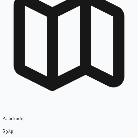
Απόσταση
5
χλμ