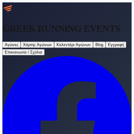
GREEK RUNNING
EVENTS
Αγώνες
Χάρτης Αγώνων
Καλεντάρι Αγώνων
Blog
Εγγραφή
Επικοινωνία / Σχόλια