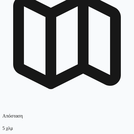
Απόσταση
5
χλμ