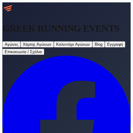
GREEK RUNNING
EVENTS
Αγώνες
Χάρτης Αγώνων
Καλεντάρι Αγώνων
Blog
Εγγραφή
Επικοινωνία / Σχόλια