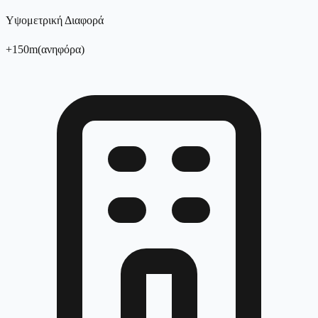
Υψομετρική Διαφορά
+
150
m
(
ανηφόρα
)