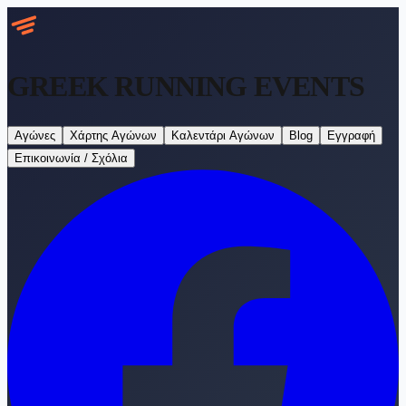
GREEK RUNNING
EVENTS
Αγώνες
Χάρτης Αγώνων
Καλεντάρι Αγώνων
Blog
Εγγραφή
Επικοινωνία / Σχόλια