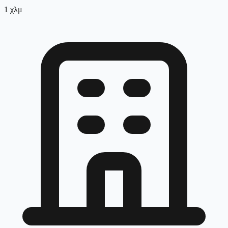
1
χλμ