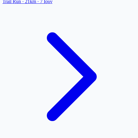
Trail Run
· 21km
·
7 Ιουν