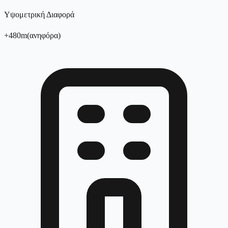
Υψομετρική Διαφορά
+
480
m
(
ανηφόρα
)