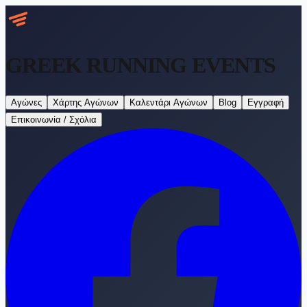
GREEK RUNNING
EVENTS
Αγώνες
Χάρτης Αγώνων
Καλεντάρι Αγώνων
Blog
Εγγραφή
Επικοινωνία / Σχόλια