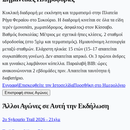
Κυκλική διαδρομή με εκκίνηση και τερματισμό στην Πλατεία
Ρήγα Φεραίου στο Συκούριο. Η διαδρομή κινείται σε όλα τα είδη
τερέν (μονοπάτι, χωματόδρομος, άσφαλτος) στον Κίσσαβο.
Βαθμός δυσκολίας: Μέτριος με σχετικά ήπιες κλίσεις. 2 σταθμοί
υδροδοσίας (στο 5χλμ και τερματισμός). Ημιαυτόνομη λειτουργία
μεταξύ σταθμών. Ελάχιστη ηλικία: 15 ετών (15–17 απαιτείται
συγκατάθεση γονέων). Δεν απαιτείται ιατρικό. Οι 3 πρώτοι άνδρες
και γυναίκες λαμβάνουν κύπελλα. Παραλαβή BIB: ώρες
ανακοινώνονται 2 εβδομάδες πριν. Απαιτείται ταυτότητα ή
διαβατήριο.
Εγγραφή
Επισκεφθείτε την Ιστοσελίδα
Προσθήκη στο Ημερολόγιο
Επιστροφή στους Αγώνες
Άλλοι Αγώνες σε Αυτή την Εκδήλωση
2ο Sykourio Trail 2026 - 21χλμ