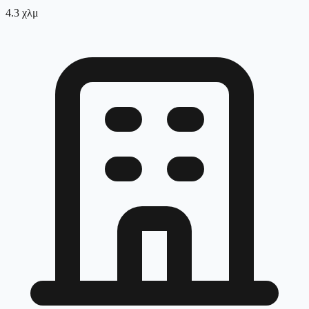
4.3
χλμ