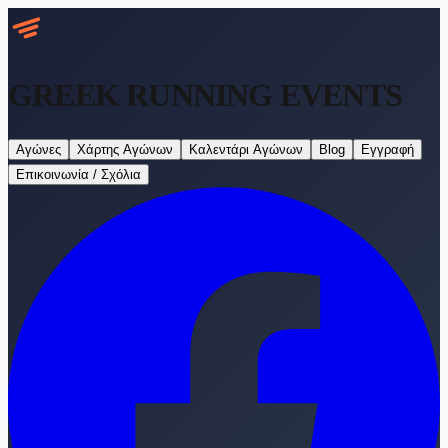
GREEK RUNNING
EVENTS
Αγώνες
Χάρτης Αγώνων
Καλεντάρι Αγώνων
Blog
Εγγραφή
Επικοινωνία / Σχόλια