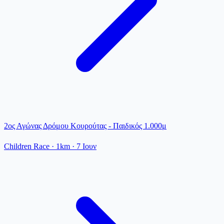
2ος Αγώνας Δρόμου Κουρούτας - Παιδικός 1.000μ
Children Race
· 1km
·
7 Ιουν