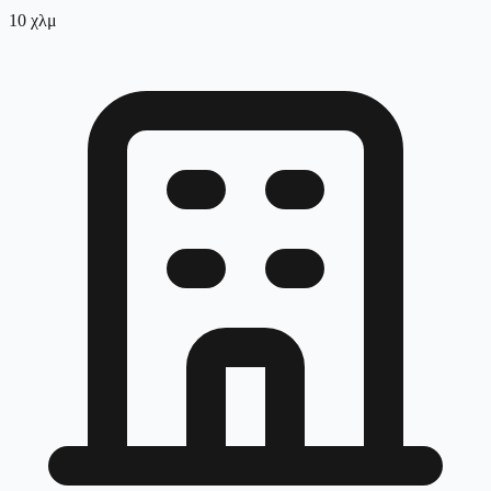
10
χλμ