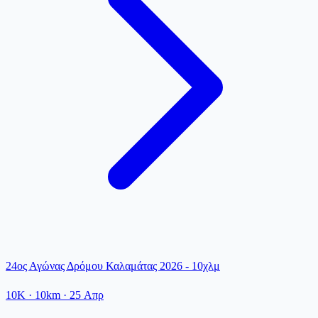
24ος Αγώνας Δρόμου Καλαμάτας 2026 - 10χλμ
10K
· 10km
·
25 Απρ