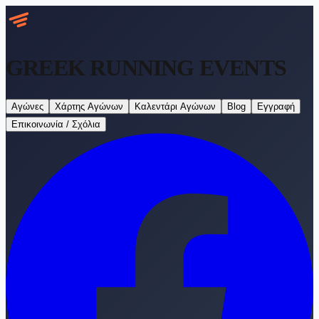
GREEK RUNNING
EVENTS
Αγώνες
Χάρτης Αγώνων
Καλεντάρι Αγώνων
Blog
Εγγραφή
Επικοινωνία / Σχόλια