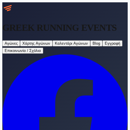
GREEK RUNNING
EVENTS
Αγώνες
Χάρτης Αγώνων
Καλεντάρι Αγώνων
Blog
Εγγραφή
Επικοινωνία / Σχόλια