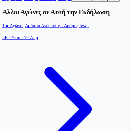
Άλλοι Αγώνες σε Αυτή την Εκδήλωση
1ος Αγώνας Δρόμου Ανώπολης - Δρόμος 5χλμ
5K
· 5km
·
19 Απρ