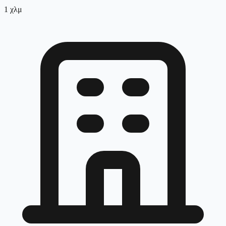
1
χλμ