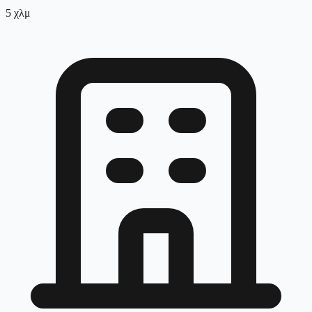
5
χλμ