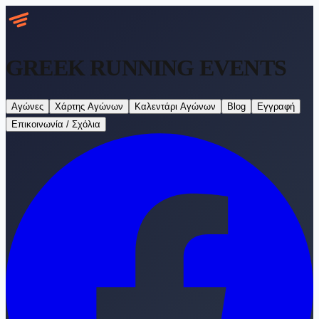
GREEK RUNNING
EVENTS
Αγώνες
Χάρτης Αγώνων
Καλεντάρι Αγώνων
Blog
Εγγραφή
Επικοινωνία / Σχόλια