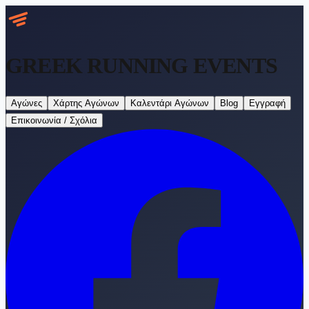
GREEK RUNNING
EVENTS
Αγώνες
Χάρτης Αγώνων
Καλεντάρι Αγώνων
Blog
Εγγραφή
Επικοινωνία / Σχόλια