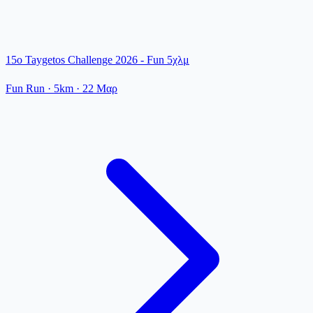
15o Taygetos Challenge 2026 - Fun 5χλμ
Fun Run
· 5km
·
22 Μαρ