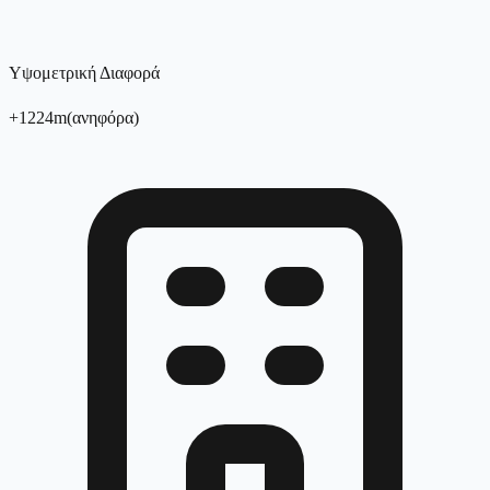
Υψομετρική Διαφορά
+
1224
m
(
ανηφόρα
)