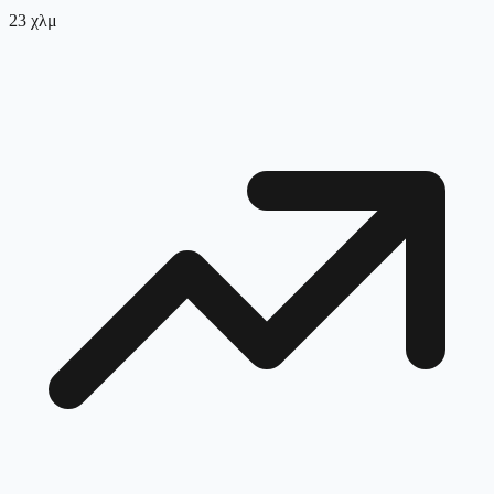
23
χλμ