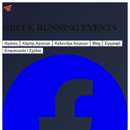
GREEK RUNNING
EVENTS
Αγώνες
Χάρτης Αγώνων
Καλεντάρι Αγώνων
Blog
Εγγραφή
Επικοινωνία / Σχόλια