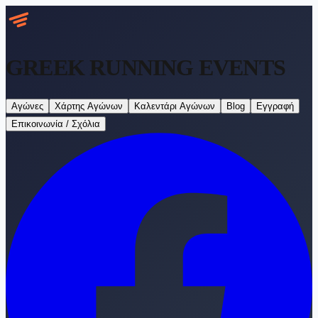
GREEK RUNNING
EVENTS
Αγώνες
Χάρτης Αγώνων
Καλεντάρι Αγώνων
Blog
Εγγραφή
Επικοινωνία / Σχόλια