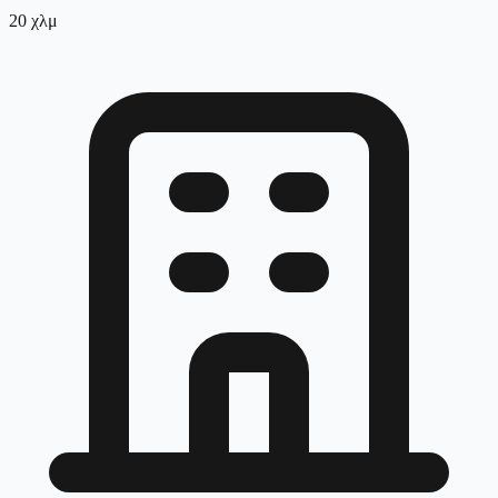
20
χλμ