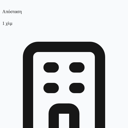
Απόσταση
1
χλμ