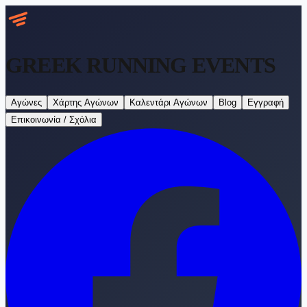
GREEK RUNNING
EVENTS
Αγώνες
Χάρτης Αγώνων
Καλεντάρι Αγώνων
Blog
Εγγραφή
Επικοινωνία / Σχόλια