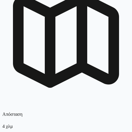
Απόσταση
4
χλμ