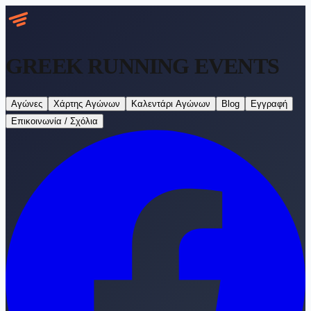
GREEK RUNNING
EVENTS
Αγώνες
Χάρτης Αγώνων
Καλεντάρι Αγώνων
Blog
Εγγραφή
Επικοινωνία / Σχόλια