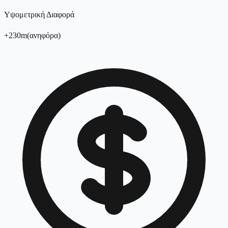
Υψομετρική Διαφορά
+
230
m
(
ανηφόρα
)