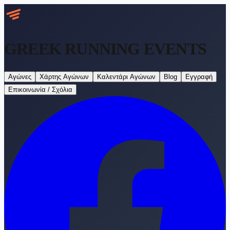
GREEK RUNNING
EVENTS
Αγώνες
Χάρτης Αγώνων
Καλεντάρι Αγώνων
Blog
Εγγραφή
Επικοινωνία / Σχόλια