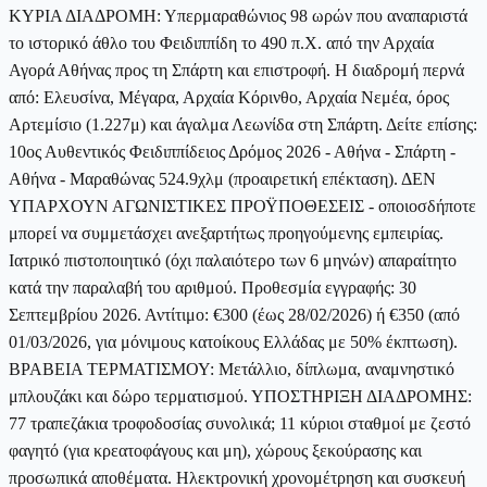
ΚΥΡΙΑ ΔΙΑΔΡΟΜΗ: Υπερμαραθώνιος 98 ωρών που αναπαριστά
το ιστορικό άθλο του Φειδιππίδη το 490 π.Χ. από την Αρχαία
Αγορά Αθήνας προς τη Σπάρτη και επιστροφή. Η διαδρομή περνά
από: Ελευσίνα, Μέγαρα, Αρχαία Κόρινθο, Αρχαία Νεμέα, όρος
Αρτεμίσιο (1.227μ) και άγαλμα Λεωνίδα στη Σπάρτη. Δείτε επίσης:
10ος Αυθεντικός Φειδιππίδειος Δρόμος 2026 - Αθήνα - Σπάρτη -
Αθήνα - Μαραθώνας 524.9χλμ (προαιρετική επέκταση). ΔΕΝ
ΥΠΑΡΧΟΥΝ ΑΓΩΝΙΣΤΙΚΕΣ ΠΡΟΫΠΟΘΕΣΕΙΣ - οποιοσδήποτε
μπορεί να συμμετάσχει ανεξαρτήτως προηγούμενης εμπειρίας.
Ιατρικό πιστοποιητικό (όχι παλαιότερο των 6 μηνών) απαραίτητο
κατά την παραλαβή του αριθμού. Προθεσμία εγγραφής: 30
Σεπτεμβρίου 2026. Αντίτιμο: €300 (έως 28/02/2026) ή €350 (από
01/03/2026, για μόνιμους κατοίκους Ελλάδας με 50% έκπτωση).
ΒΡΑΒΕΙΑ ΤΕΡΜΑΤΙΣΜΟΥ: Μετάλλιο, δίπλωμα, αναμνηστικό
μπλουζάκι και δώρο τερματισμού. ΥΠΟΣΤΗΡΙΞΗ ΔΙΑΔΡΟΜΗΣ:
77 τραπεζάκια τροφοδοσίας συνολικά; 11 κύριοι σταθμοί με ζεστό
φαγητό (για κρεατοφάγους και μη), χώρους ξεκούρασης και
προσωπικά αποθέματα. Ηλεκτρονική χρονομέτρηση και συσκευή