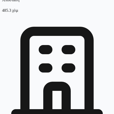
485.3
χλμ